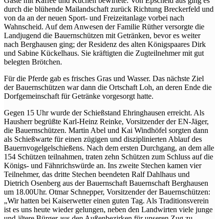
Gäste mit Kaffee und Kuchen bewirtete. Von Epscheid aus ging es
durch die blühende Mailandschaft zurück Richtung Breckerfeld und
von da an der neuen Sport- und Freizeitanlage vorbei nach
Wahnscheid. Auf dem Anwesen der Familie Rüther versorgte die
Landjugend die Bauernschützen mit Getränken, bevor es weiter
nach Berghausen ging; der Residenz des alten Königspaares Dirk
und Sabine Kückelhaus. Sie kräftigten die Zugteilnehmer mit gut
belegten Brötchen.
Für die Pferde gab es frisches Gras und Wasser. Das nächste Ziel
der Bauernschützen war dann die Ortschaft Loh, an deren Ende die
Dorfgemeinschaft für Getränke vorgesorgt hatte.
Gegen 15 Uhr wurde der Schießstand Ehringhausen erreicht. Als
Hausherr begrüßte Karl-Heinz Reinke, Vorsitzender der EN-Jäger,
die Bauernschützen. Martin Abel und Kai Windhöfel sorgten dann
als Schießwarte für einen zügigen und disziplinierten Ablauf des
Bauernvogelgelschießens. Nach dem ersten Durchgang, an dem alle
154 Schützen teilnahmen, traten zehn Schützen zum Schluss auf die
Königs- und Fähnrichswürde an. Ins zweite Stechen kamen vier
Teilnehmer, das dritte Stechen beendeten Ralf Dahlhaus und
Dietrich Osenberg aus der Bauernschaft Bauernschaft Berghausen
um 18.00Uhr. Otmar Schnepper, Vorsitzender der Bauernschützen:
„Wir hatten bei Kaiserwetter einen guten Tag. Als Traditionsverein
ist es uns heute wieder gelungen, neben den Landwirten viele junge
und ältere Bürger aus den Außenbezirken für unseren Zug zu