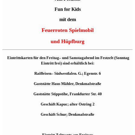
Fun for Kids
mit dem
Feuerroten Spielmobil
und Hüpfburg
Eintrittskarten für den Freitag– und Samstagabend im Festzelt
(Sonntag
Eintritt frei) sind erhältlich bei:
Raiffeisen– Südwestfalen. G.; Egenstr. 6
Gaststätte Haus Mähler, Denkmalstraße
Gaststätte Stippstihe, Frankfurter Str. 40
Geschäft Kapuc; alter Ostring 2
Geschäft Schur; Denkmalstraße
Eintritt Zeltparty am Freitag: