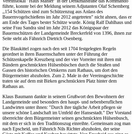
Vereinslokal "Haus Mähler" in der Denkmalstraße das Kommando
führte, konnte bei der Meldung seinem Adjutanten Olaf Schemberg
,,154 Schützen sind zum Schützenzug aus Anlass des
Bauernvogelschießens im Jahr 2012 angetreten" nicht ahnen, dass er
am Ende des Tages bester Schütze wurde. König Ralf Dahlhaus und
seine Frau Sandra sind im Jahr 2012 das Königspaar der
Bauernschützen der Landgemeinde Breckerfeld von 1396, ihnen zur
Seite steht als Fähnrich Dietrich Osenberg.
Die Blaukittel zogen nach den seit 1704 festgelegten Regeln
geordnet in ihren Bauernschaften unter der Führung der
Schützenkapelle Kreuzberg und der vier Vorreiter mit ihren mit
Bändern geschmückten Hülsenbüschen durch die Straßen und
Gassen des historischen Ortskerns zum Rathaus, um dort den
Bürgermeister abzuholen. Zum 2. Male in der Vereinsgeschichte
traten sie auf dem mit Birken geschmückten Platz hinter dem
Rathaus an.
Klaus Baumann dankte in seinem Grußwort den Bewohnern der
Landgemeinde und besonders den haupt- und nebenberuflichen
Landwirten unter ihnen: "Durch ihre tägliche Arbeit pflegen sie
unsere schöne Landschaft im Umfeld der Hansestadt." Der Vorstand
überreichte dem Bürgermeister seinen geschmückten Hülsenbusch,
mit dem er sich in den Traditionszug einreihte. Gemeinsam zog man
nach Epscheid, um Fähnrich Nils Richter abzuholen, der seine