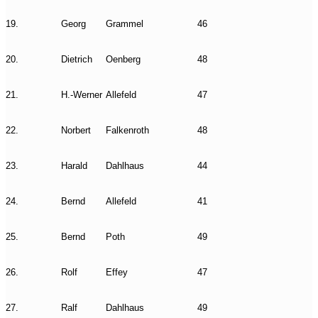
19.
Georg
Grammel
46
20.
Dietrich
Oenberg
48
21.
H.-Werner
Allefeld
47
22.
Norbert
Falkenroth
48
23.
Harald
Dahlhaus
44
24.
Bernd
Allefeld
41
25.
Bernd
Poth
49
26.
Rolf
Effey
47
27.
Ralf
Dahlhaus
49