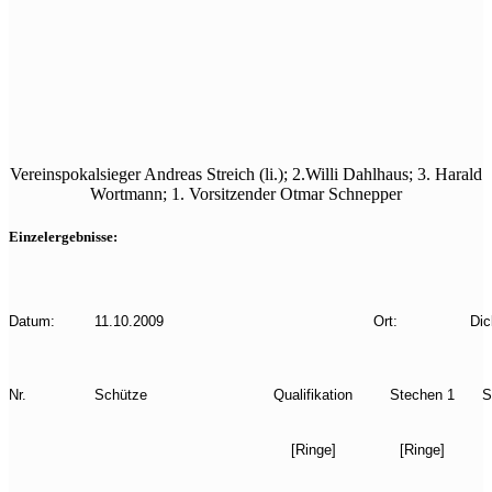
Vereinspokalsieger Andreas Streich (li.); 2.Willi Dahlhaus; 3. Harald
Wortmann; 1. Vorsitzender Otmar Schnepper
Einzelergebnisse:
Datum:
11.10.2009
Ort:
Dic
Nr.
Schütze
Qualifikation
Stechen 1
S
[Ringe]
[Ringe]